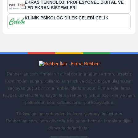
EKRAS TEKNOLOJİ PROFESYONEL DİJİTAL VE
LED EKRAN SİSTEMLERİ
KLİNİK PSİKOLOG DİLEK ÇELEBİ ÇELİK
RehberIlan.com, firmaların dijital görünürlüğünü artıran, ücretsiz
kayıt imkânı sunan, kullanıcıların hızlı ve doğru bilgiye ulaşmasını
sağlayan güçlü bir firma rehberi platformudur. Firma ekle, firma
kaydet, ücretsiz firma kaydı, firma rehberi gibi tüm özellikleriyle hem
işletmelerin hem kullanıcıların işini kolaylaştırır.
Türkiye’nin her şehrinden binlerce işletmeyi buluşturan
RehberIlan.com, hem güvenilir bilgi sunar hem de firmalara dijital
dünyada değer katar.