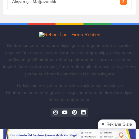
Alışveriş - Mağazacılık
3
RehberIlan.com, firmaların dijital görünürlüğünü artıran, ücretsiz
kayıt imkânı sunan, kullanıcıların hızlı ve doğru bilgiye ulaşmasını
sağlayan güçlü bir firma rehberi platformudur. Firma ekle, firma
kaydet, ücretsiz firma kaydı, firma rehberi gibi tüm özellikleriyle hem
işletmelerin hem kullanıcıların işini kolaylaştırır.
Türkiye’nin her şehrinden binlerce işletmeyi buluşturan
RehberIlan.com, hem güvenilir bilgi sunar hem de firmalara dijital
dünyada değer katar.
Reklamı Gizle
Keşfet
Hakkımızda
İletişim