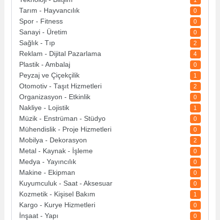
1
Tarım - Hayvancılık
0
Spor - Fitness
0
Sanayi - Üretim
0
Sağlık - Tıp
2
Reklam - Dijital Pazarlama
4
Plastik - Ambalaj
0
Peyzaj ve Çiçekçilik
1
Otomotiv - Taşıt Hizmetleri
2
Organizasyon - Etkinlik
0
Nakliye - Lojistik
1
Müzik - Enstrüman - Stüdyo
0
Mühendislik - Proje Hizmetleri
0
Mobilya - Dekorasyon
2
Metal - Kaynak - İşleme
0
Medya - Yayıncılık
0
Makine - Ekipman
0
Kuyumculuk - Saat - Aksesuar
0
Kozmetik - Kişisel Bakım
1
Kargo - Kurye Hizmetleri
0
İnşaat - Yapı
0