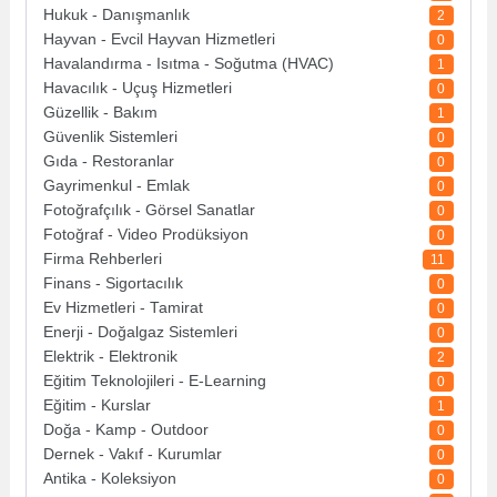
Hukuk - Danışmanlık
2
Hayvan - Evcil Hayvan Hizmetleri
0
Havalandırma - Isıtma - Soğutma (HVAC)
1
Havacılık - Uçuş Hizmetleri
0
Güzellik - Bakım
1
Güvenlik Sistemleri
0
Gıda - Restoranlar
0
Gayrimenkul - Emlak
0
Fotoğrafçılık - Görsel Sanatlar
0
Fotoğraf - Video Prodüksiyon
0
Firma Rehberleri
11
Finans - Sigortacılık
0
Ev Hizmetleri - Tamirat
0
Enerji - Doğalgaz Sistemleri
0
Elektrik - Elektronik
2
Eğitim Teknolojileri - E-Learning
0
Eğitim - Kurslar
1
Doğa - Kamp - Outdoor
0
Dernek - Vakıf - Kurumlar
0
Antika - Koleksiyon
0