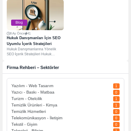
internet üzerinde daha...
göstermesi ve...
Blog
8 Ay Önce
41
Hukuk Danışmanları İçin SEO
Uyumlu İçerik Stratejileri
Hukuk Danışmanlarına Yönelik
SEO İçerik Stratejileri Hukuk
danışmanları için SEO içerik
stratejileri belirlemek, potansiyel
Firma Rehberi – Sektörler
müşterilerle...
Yazılım - Web Tasarım
1
Yazıcı - Baskı - Matbaa
0
Turizm - Otelcilik
1
Temizlik Ürünleri - Kimya
1
Temizlik Hizmetleri
0
Telekomünikasyon - İletişim
0
Tekstil - Giyim
0
Teknoloji - Bilişim