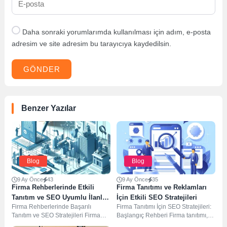
Daha sonraki yorumlarımda kullanılması için adım, e-posta
adresim ve site adresim bu tarayıcıya kaydedilsin.
GÖNDER
Benzer Yazılar
Blog
Blog
9 Ay Önce
43
9 Ay Önce
35
Firma Rehberlerinde Etkili
Firma Tanıtımı ve Reklamları
Tanıtım ve SEO Uyumlu İlanlar
İçin Etkili SEO Stratejileri
Firma Rehberlerinde Başarılı
Firma Tanıtımı İçin SEO Stratejileri:
için İpuçları
Tanıtım ve SEO Stratejileri Firma
Başlangıç Rehberi Firma tanıtımı,
rehberleri, şirketlerin tanıtımı ve
işletmelerin dijital dünyada varlık