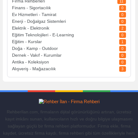
Firma Rehberleri
11
Finans - Sigortacılık
0
Ev Hizmetleri - Tamirat
0
Enerji - Doğalgaz Sistemleri
0
Elektrik - Elektronik
2
Eğitim Teknolojileri - E-Learning
0
Eğitim - Kurslar
1
Doğa - Kamp - Outdoor
0
Dernek - Vakıf - Kurumlar
0
Antika - Koleksiyon
0
Alışveriş - Mağazacılık
3
RehberIlan.com, firmaların dijital görünürlüğünü artıran, ücretsiz
kayıt imkânı sunan, kullanıcıların hızlı ve doğru bilgiye ulaşmasını
sağlayan güçlü bir firma rehberi platformudur. Firma ekle, firma
kaydet, ücretsiz firma kaydı, firma rehberi gibi tüm özellikleriyle hem