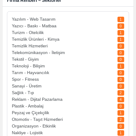
Firma Rehberi – Sektörler
Yazılım - Web Tasarım
1
Yazıcı - Baskı - Matbaa
0
Turizm - Otelcilik
1
Temizlik Ürünleri - Kimya
1
Temizlik Hizmetleri
0
Telekomünikasyon - İletişim
0
Tekstil - Giyim
0
Teknoloji - Bilişim
1
Tarım - Hayvancılık
0
Spor - Fitness
0
Sanayi - Üretim
0
Sağlık - Tıp
2
Reklam - Dijital Pazarlama
4
Plastik - Ambalaj
0
Peyzaj ve Çiçekçilik
1
Otomotiv - Taşıt Hizmetleri
2
Organizasyon - Etkinlik
0
Nakliye - Lojistik
1