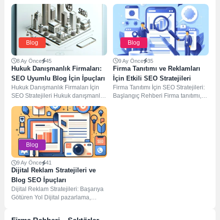
Blog
Blog
8 Ay Önce
45
9 Ay Önce
35
Hukuk Danışmanlık Firmaları:
Firma Tanıtımı ve Reklamları
SEO Uyumlu Blog İçin İpuçları
İçin Etkili SEO Stratejileri
Hukuk Danışmanlık Firmaları İçin
Firma Tanıtımı İçin SEO Stratejileri:
SEO Stratejileri Hukuk danışmanlık
Başlangıç Rehberi Firma tanıtımı,
firmaları için SEO stratejileri, dijital
işletmelerin dijital dünyada varlık
varlıklarını artırmak...
göstermesi ve...
Blog
9 Ay Önce
41
Dijital Reklam Stratejileri ve
Blog SEO İpuçları
Dijital Reklam Stratejileri: Başarıya
Götüren Yol Dijital pazarlama,
günümüzde her işletme için
vazgeçilmez bir öneme...