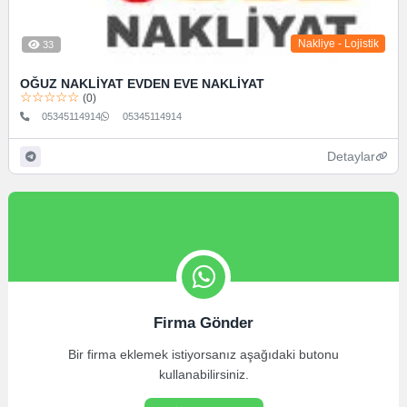
Nakliye - Lojistik
33
OĞUZ NAKLİYAT EVDEN EVE NAKLİYAT
☆☆☆☆☆
(0)
05345114914
05345114914
Detaylar
Firma Gönder
Bir firma eklemek istiyorsanız aşağıdaki butonu
kullanabilirsiniz.