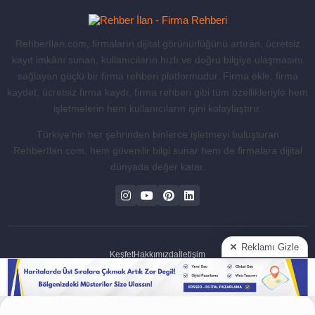
RehberIlan.com, firmaların dijital görünürlüğünü artıran, ücretsiz
kayıt imkânı sunan, kullanıcıların hızlı ve doğru bilgiye ulaşmasını
sağlayan güçlü bir firma rehberi platformudur. Firma ekle, firma
kaydet, ücretsiz firma kaydı, firma rehberi gibi tüm özellikleriyle hem
işletmelerin hem kullanıcıların işini kolaylaştırır.
Türkiye’nin her şehrinden binlerce işletmeyi buluşturan
RehberIlan.com, hem güvenilir bilgi sunar hem de firmalara dijital
dünyada değer katar.
Reklamı Gizle
Keşfet
Hakkımızda
İletişim
Rehber İlan - Firma Rehberi @2025 Class B Carbon Footprint
Reklamı Göster