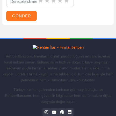
Derecelendirme
GÖNDER
RehberIlan.com, firmaların dijital görünürlüğünü artıran, ücretsiz
kayıt imkânı sunan, kullanıcıların hızlı ve doğru bilgiye ulaşmasını
sağlayan güçlü bir firma rehberi platformudur. Firma ekle, firma
kaydet, ücretsiz firma kaydı, firma rehberi gibi tüm özellikleriyle hem
işletmelerin hem kullanıcıların işini kolaylaştırır.
Türkiye’nin her şehrinden binlerce işletmeyi buluşturan
RehberIlan.com, hem güvenilir bilgi sunar hem de firmalara dijital
dünyada değer katar.