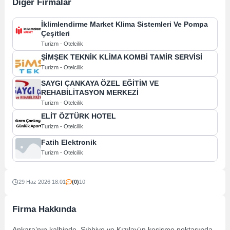
Diğer Firmalar
İklimlendirme Market Klima Sistemleri Ve Pompa
Çeşitleri
Turizm - Otelcilik
ŞİMŞEK TEKNİK KLİMA KOMBİ TAMİR SERVİSİ
Turizm - Otelcilik
SAYGI ÇANKAYA ÖZEL EĞİTİM VE
REHABİLİTASYON MERKEZİ
Turizm - Otelcilik
ELİT ÖZTÜRK HOTEL
Turizm - Otelcilik
Fatih Elektronik
Turizm - Otelcilik
29 Haz 2026 18:01
(0)
10
Firma Hakkında
Ankara’nın kalbinde, Sıhhiye ve Kızılay’ın kesişme noktasında