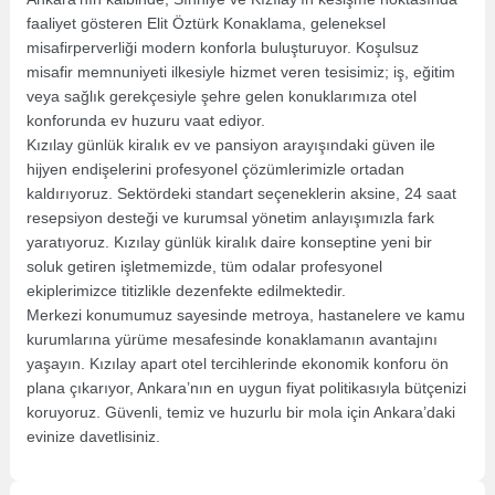
faaliyet gösteren Elit Öztürk Konaklama, geleneksel
misafirperverliği modern konforla buluşturuyor. Koşulsuz
misafir memnuniyeti ilkesiyle hizmet veren tesisimiz; iş, eğitim
veya sağlık gerekçesiyle şehre gelen konuklarımıza otel
konforunda ev huzuru vaat ediyor.
Kızılay günlük kiralık ev ve pansiyon arayışındaki güven ile
hijyen endişelerini profesyonel çözümlerimizle ortadan
kaldırıyoruz. Sektördeki standart seçeneklerin aksine, 24 saat
resepsiyon desteği ve kurumsal yönetim anlayışımızla fark
yaratıyoruz. Kızılay günlük kiralık daire konseptine yeni bir
soluk getiren işletmemizde, tüm odalar profesyonel
ekiplerimizce titizlikle dezenfekte edilmektedir.
Merkezi konumumuz sayesinde metroya, hastanelere ve kamu
kurumlarına yürüme mesafesinde konaklamanın avantajını
yaşayın. Kızılay apart otel tercihlerinde ekonomik konforu ön
plana çıkarıyor, Ankara’nın en uygun fiyat politikasıyla bütçenizi
koruyoruz. Güvenli, temiz ve huzurlu bir mola için Ankara’daki
evinize davetlisiniz.