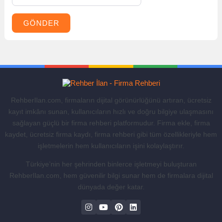
GÖNDER
RehberIlan.com, firmaların dijital görünürlüğünü artıran, ücretsiz
kayıt imkânı sunan, kullanıcıların hızlı ve doğru bilgiye ulaşmasını
sağlayan güçlü bir firma rehberi platformudur. Firma ekle, firma
kaydet, ücretsiz firma kaydı, firma rehberi gibi tüm özellikleriyle hem
işletmelerin hem kullanıcıların işini kolaylaştırır.
Türkiye’nin her şehrinden binlerce işletmeyi buluşturan
RehberIlan.com, hem güvenilir bilgi sunar hem de firmalara dijital
dünyada değer katar.