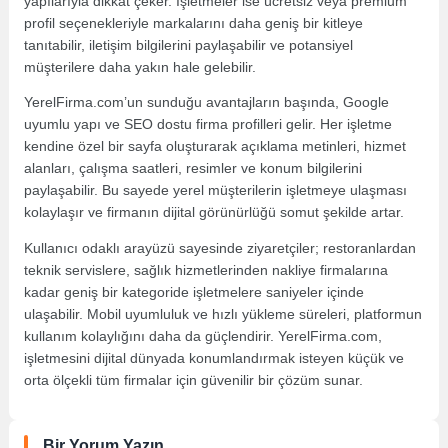
yapılarıyla dikkat çeker. İşletmeler ise ücretsiz veya premium
profil seçenekleriyle markalarını daha geniş bir kitleye
tanıtabilir, iletişim bilgilerini paylaşabilir ve potansiyel
müşterilere daha yakın hale gelebilir.
YerelFirma.com’un sunduğu avantajların başında, Google
uyumlu yapı ve SEO dostu firma profilleri gelir. Her işletme
kendine özel bir sayfa oluşturarak açıklama metinleri, hizmet
alanları, çalışma saatleri, resimler ve konum bilgilerini
paylaşabilir. Bu sayede yerel müşterilerin işletmeye ulaşması
kolaylaşır ve firmanın dijital görünürlüğü somut şekilde artar.
Kullanıcı odaklı arayüzü sayesinde ziyaretçiler; restoranlardan
teknik servislere, sağlık hizmetlerinden nakliye firmalarına
kadar geniş bir kategoride işletmelere saniyeler içinde
ulaşabilir. Mobil uyumluluk ve hızlı yükleme süreleri, platformun
kullanım kolaylığını daha da güçlendirir. YerelFirma.com,
işletmesini dijital dünyada konumlandırmak isteyen küçük ve
orta ölçekli tüm firmalar için güvenilir bir çözüm sunar.
Bir Yorum Yazın