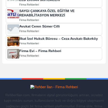
Firma Rehberleri
SAYGI ÇANKAYA ÖZEL EĞİTİM VE
REHABİLİTASYON MERKEZİ
Firma Rehberleri
Avukat Ceren Sümer Cilli
Firma Rehberleri
İlkat İzol Hukuk Bürosu – Ceza Avukatı Bakırköy
Firma Rehberleri
Firma Evi – Firma Rehberi
Firma Rehberleri
RehberIlan.com, firmaların dijital görünürlüğünü artıran, ücretsiz
kayıt imkânı sunan, kullanıcıların hızlı ve doğru bilgiye ulaşmasını
sağlayan güçlü bir firma rehberi platformudur. Firma ekle, firma