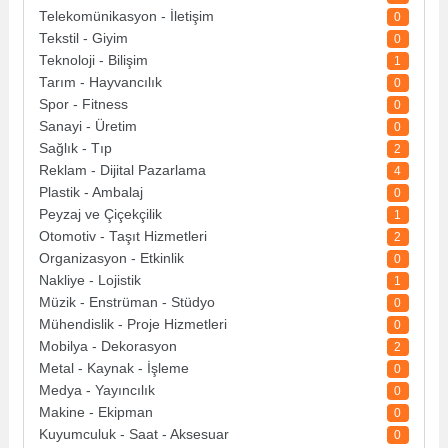
Telekomünikasyon - İletişim
0
Tekstil - Giyim
0
Teknoloji - Bilişim
1
Tarım - Hayvancılık
0
Spor - Fitness
0
Sanayi - Üretim
0
Sağlık - Tıp
2
Reklam - Dijital Pazarlama
4
Plastik - Ambalaj
0
Peyzaj ve Çiçekçilik
1
Otomotiv - Taşıt Hizmetleri
2
Organizasyon - Etkinlik
0
Nakliye - Lojistik
1
Müzik - Enstrüman - Stüdyo
0
Mühendislik - Proje Hizmetleri
0
Mobilya - Dekorasyon
2
Metal - Kaynak - İşleme
0
Medya - Yayıncılık
0
Makine - Ekipman
0
Kuyumculuk - Saat - Aksesuar
0