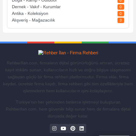
Doğa - Kamp - Outdoor
0
Dernek - Vakıf - Kurumlar
0
Antika - Koleksiyon
0
Alışveriş - Mağazacılık
3
RehberIlan.com, firmaların dijital görünürlüğünü artıran, ücretsiz
kayıt imkânı sunan, kullanıcıların hızlı ve doğru bilgiye ulaşmasını
sağlayan güçlü bir firma rehberi platformudur. Firma ekle, firma
kaydet, ücretsiz firma kaydı, firma rehberi gibi tüm özellikleriyle hem
işletmelerin hem kullanıcıların işini kolaylaştırır.
Türkiye’nin her şehrinden binlerce işletmeyi buluşturan
RehberIlan.com, hem güvenilir bilgi sunar hem de firmalara dijital
dünyada değer katar.