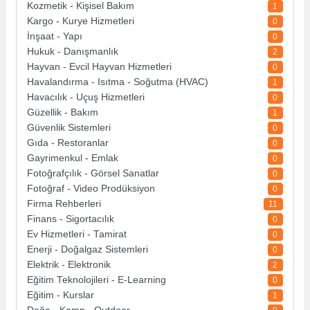
Kozmetik - Kişisel Bakım
1
Kargo - Kurye Hizmetleri
0
İnşaat - Yapı
0
Hukuk - Danışmanlık
2
Hayvan - Evcil Hayvan Hizmetleri
0
Havalandırma - Isıtma - Soğutma (HVAC)
1
Havacılık - Uçuş Hizmetleri
0
Güzellik - Bakım
1
Güvenlik Sistemleri
0
Gıda - Restoranlar
0
Gayrimenkul - Emlak
0
Fotoğrafçılık - Görsel Sanatlar
0
Fotoğraf - Video Prodüksiyon
0
Firma Rehberleri
11
Finans - Sigortacılık
0
Ev Hizmetleri - Tamirat
0
Enerji - Doğalgaz Sistemleri
0
Elektrik - Elektronik
2
Eğitim Teknolojileri - E-Learning
0
Eğitim - Kurslar
1