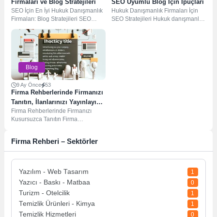
Firmaları ve Blog Stratejileri
SEO Uyumlu Blog İçin İpuçları
SEO İçin En İyi Hukuk Danışmanlık
Hukuk Danışmanlık Firmaları İçin
Firmaları: Blog Stratejileri SEO
SEO Stratejileri Hukuk danışmanlık
(Arama Motoru Optimizasyonu),
firmaları için SEO stratejileri, dijital
hukuk danışmanlık...
varlıklarını artırmak...
Blog
9 Ay Önce
53
Firma Rehberlerinde Firmanızı
Tanıtın, İlanlarınızı Yayınlayın
Firma Rehberlerinde Firmanızı
ve Blogunuzu Güçlendirin
Kusursuzca Tanıtın Firma
rehberleri, işletmelerin çevrimiçi
olarak görünürlüğünü artırmak ve
Firma Rehberi – Sektörler
potansiyel müşterilere...
Yazılım - Web Tasarım
1
Yazıcı - Baskı - Matbaa
0
Turizm - Otelcilik
1
Temizlik Ürünleri - Kimya
1
Temizlik Hizmetleri
0